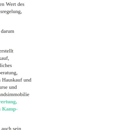
en Wert des
sregelung,
h darum
erstellt
auf,
liches
eratung,
m Hauskauf und
urse und
tandsimmobilie
wertung,
in Kamp-
 auch sein