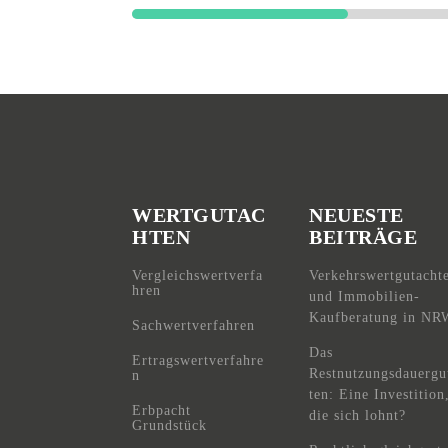
WERTGUTAC
NEUESTE
HTEN
BEITRÄGE
Vergleichswertverfa
Verkehrswertgutacht
hren
und Immobilien-
Kaufberatung in NR
Sachwertverfahren
Das
Ertragswertverfahre
Restnutzungsdauergu
n
ten: Eine Investition
Erbpacht
die sich lohnt?
Grundstück