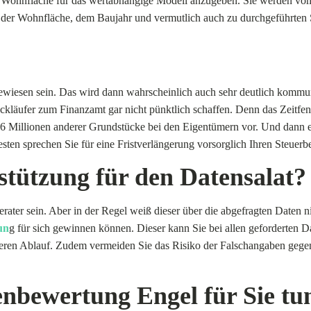
e Wohnfläche für das wertabhängige Modell anzugeben. Sie werden vo
, der Wohnfläche, dem Baujahr und vermutlich auch zu durchgeführten
wiesen sein. Das wird dann wahrscheinlich auch sehr deutlich kommun
ckläufer zum Finanzamt gar nicht pünktlich schaffen. Denn das Zeitfe
a. 36 Millionen anderer Grundstücke bei den Eigentümern vor. Und dan
en sprechen Sie für eine Fristverlängerung vorsorglich Ihren Steuerbe
stützung für den Datensalat?
berater sein. Aber in der Regel weiß dieser über die abgefragten Daten n
un
g für sich gewinnen können. Dieser kann Sie bei allen geforderten Dat
cheren Ablauf. Zudem vermeiden Sie das Risiko der Falschangaben geg
nbewertung Engel für Sie tu