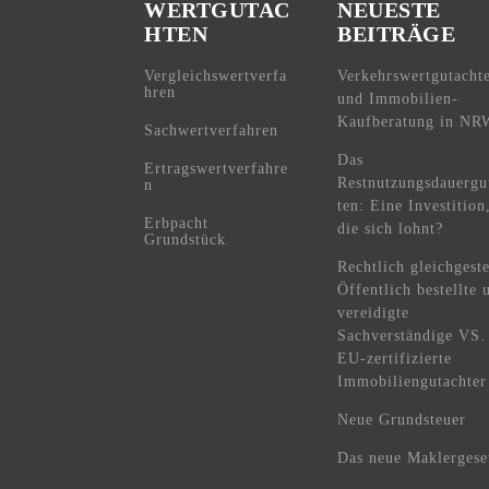
WERTGUTAC
NEUESTE
HTEN
BEITRÄGE
Vergleichswertverfa
Verkehrswertgutacht
hren
und Immobilien-
Kaufberatung in NR
Sachwertverfahren
Das
Ertragswertverfahre
Restnutzungsdauergu
n
ten: Eine Investition
Erbpacht
die sich lohnt?
Grundstück
Rechtlich gleichgeste
Öffentlich bestellte 
vereidigte
Sachverständige VS.
EU-zertifizierte
Immobiliengutachter
Neue Grundsteuer
Das neue Maklergese