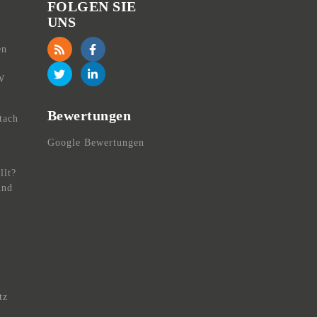
FOLGEN SIE
UNS
en
W
Bewertungen
tach
,
Google Bewertungen
llt?
und
tz