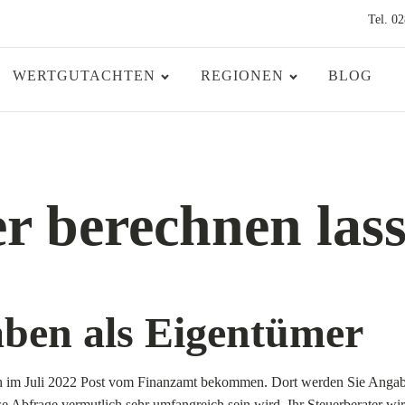
Tel. 0
WERTGUTACHTEN
REGIONEN
BLOG
r berechnen las
ben als Eigentümer
ch im Juli 2022 Post vom Finanzamt bekommen. Dort werden Sie Angab
e Abfrage vermutlich sehr umfangreich sein wird. Ihr Steuerberater wir